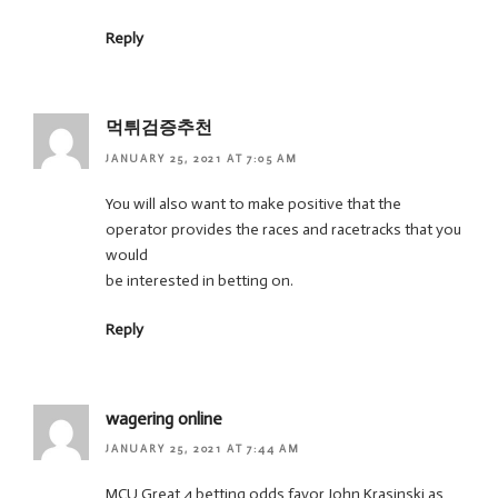
Reply
먹튀검증추천
JANUARY 25, 2021 AT 7:05 AM
You will also want to make positive that the
operator provides the races and racetracks that you
would
be interested in betting on.
Reply
wagering online
JANUARY 25, 2021 AT 7:44 AM
MCU Great 4 betting odds favor John Krasinski as