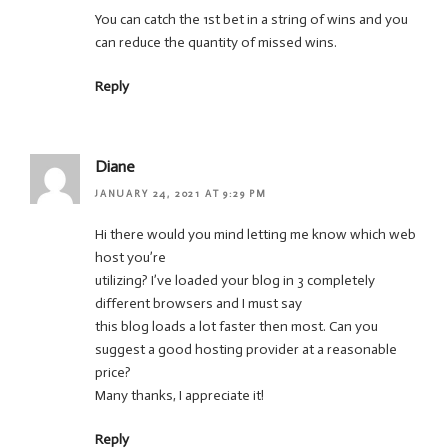
You can catch the 1st bet in a string of wins and you
can reduce the quantity of missed wins.
Reply
Diane
JANUARY 24, 2021 AT 9:29 PM
Hi there would you mind letting me know which web
host you’re
utilizing? I’ve loaded your blog in 3 completely
different browsers and I must say
this blog loads a lot faster then most. Can you
suggest a good hosting provider at a reasonable
price?
Many thanks, I appreciate it!
Reply