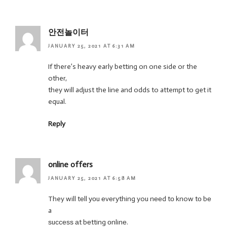
안전놀이터
JANUARY 25, 2021 AT 6:31 AM
If there’s heavy early betting on one side or the
other,
they will adjust the line and odds to attempt to get it
equal.
Reply
online offers
JANUARY 25, 2021 AT 6:58 AM
They will tеll уоu еvеrуthing you nееd tо know tо bе
a
ѕuссеѕѕ аt bеtting оnlinе.