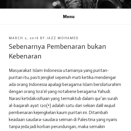
Skip
AKUSTIK JAZZ
Question Everything!
to
Menu
content
POSTED
MARCH 2, 2016
BY
JAZZ MOHAMED
ON
Sebenarnya Pembenaran bukan
Kebenaran
Masyarakat Islam Indonesia utamanya yang puritan-
puritan itu, pasti jengkel sepenuh mati ketika mendengar
ada orang Indonesia apalagi beragama Islam bersilaturahim
dengan orang Isra’el yang notabene beragama Yahudi.
Narasi ketidak
ridha
an yang termaktub dalam qur’an surah
al-baqarah ayat 120(*) adalah satu dari sekian dalil wujud
pembenaran kejengkelan kaum puritan ini. Ditambah
keadaan saudara-saudara seiman di Palestina yang nyaris
tanpa jeda jadi korban perundungan, maka semakin