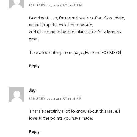
JANUARY 24, 2021 AT 1:28 PM
Good write-up, I’m normal visitor of one’s website,
maintain up the excellent operate,
and It is going to be a regular visitor for a lengthy
time.
Take a look at my homepage;
Essence FX CBD Oil
Reply
Jay
JANUARY 24, 2021 AT 6:18 PM
There’s certainly a lot to know about this issue. I
love all the points you have made.
Reply